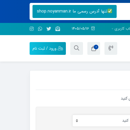
تنها آدرس رسمی ما shop.noyanman.ir
ب کاربری
1405/05/16
0
ورود / ثبت نام
 کنید