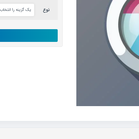
نوع
اکانت
pixlr
رایگان
عدد