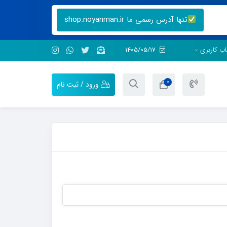
تنها آدرس رسمی ما shop.noyanman.ir
ب کاربری
1405/05/17
0
ورود / ثبت نام