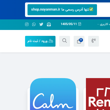
تنها آدرس رسمی ما shop.noyanman.ir
کاربری
1405/05/11
0
ورود / ثبت نام