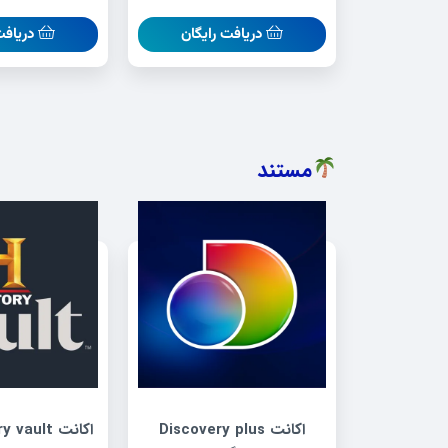
دریافت رایگان
دریافت
مستند
اکانت Discovery plus
اکانت History vault رایگان