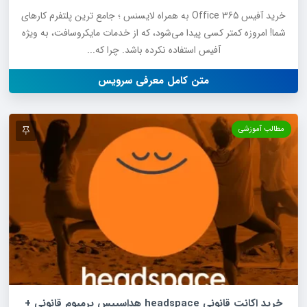
خرید آفیس 365 Office به همراه لایسنس ؛ جامع ترین پلتفرم کارهای
شما! امروزه کمتر کسی پیدا می‌شود، که از خدمات مایکروسافت، به ویژه
آفیس استفاده نکرده باشد. چرا که...
متن کامل معرفی سرویس
مطالب آموزشی
خرید اکانت قانونی headspace هداسپیس پرمیوم قانونی +