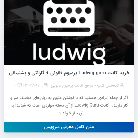
خرید اکانت Ludwig guru پرمیوم قانونی + گارانتی و پشتیبانی
لایسنس شاپ - مرجع اکانت پرمیوم قانونی
1402/06/19
0
اگر از جمله افرادی هستید که با نوشتن متون به زبان‌های مختلف سر و
کار دارید، اکانت Ludwig Guru از آن دسته مواردی است که شدیدا به
آن نیاز خواهید...
متن کامل معرفی سرویس