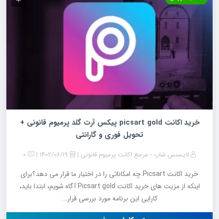
خرید اکانت picsart gold پیکس آرت گلد پرمیوم قانونی +
تحویل فوری و گارانتی
لایسنس شاپ - مرجع اکانت پرمیوم قانونی
1402/06/19
0
خرید اکانت Picsart چه امکاناتی را در اختیار ما قرار می دهد؟برای
اینکه از مزیت های خرید اکانت Picsart gold آگاه شویم، ابتدا باید،
کارایی این برنامه مورد بررسی قرار...