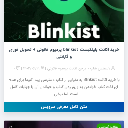
خرید اکانت بلینکیست blinkist پرمیوم قانونی + تحویل فوری
و گارانتی
لایسنس شاپ - مرجع اکانت پرمیوم قانونی
1402/06/19
0
با خرید اکانت Blinkist به دنیایی از کتاب دسترسی پیدا کنید! برای عده­
ای لذت کتاب خواندن به ورق زدن کتاب و خواندن آن با جزئیات کامل
است. اما برخی...
متن کامل معرفی سرویس
مطالب آموزشی