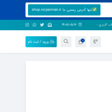
تنها آدرس رسمی ما shop.noyanman.ir
ب کاربری
1405/05/16
0
ورود / ثبت نام