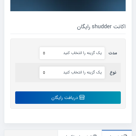
اکانت shudder رایگان
مدت
نوع
اکانت
دریافت رایگان
shudder
رایگان
عدد