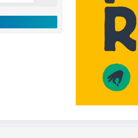
اکانت
Memrise
رایگان
عدد