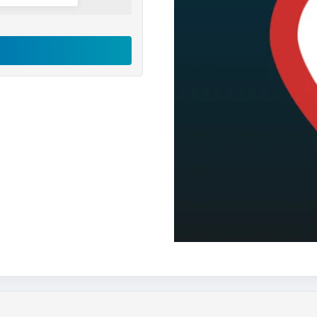
اکانت
GeoGuessr
رایگان
عدد