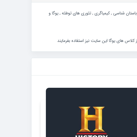
 , باستان شناسی , کیمیاگری , تئوری های توطئه , یوگا و
 کلاس های یوگا این سایت نیز استفاده بفرمایند