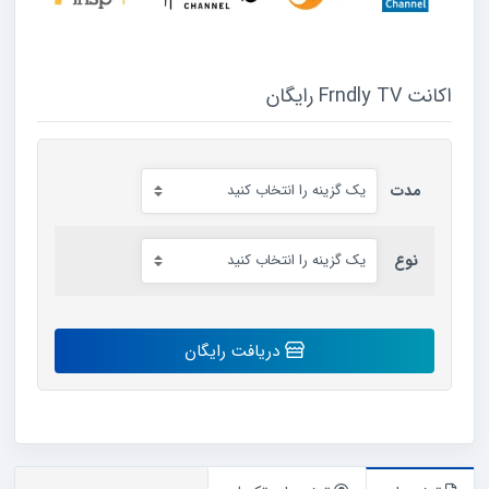
اکانت Frndly TV رایگان
مدت
نوع
اکانت
دریافت رایگان
Frndly
TV
رایگان
عدد