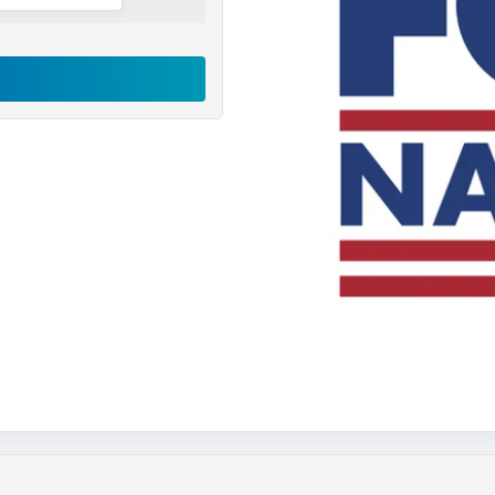
اکانت
fox
nation
رایگان
عدد