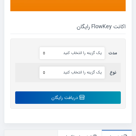
اکانت FlowKey رایگان
مدت
نوع
اکانت
دریافت رایگان
FlowKey
رایگان
عدد