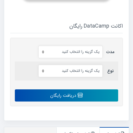
اکانت DataCamp رایگان
مدت
نوع
اکانت
دریافت رایگان
DataCamp
رایگان
عدد