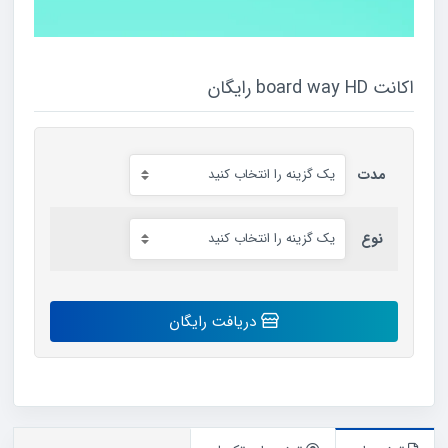
اکانت board way HD رایگان
مدت
نوع
اکانت
دریافت رایگان
board
way
HD
رایگان
عدد