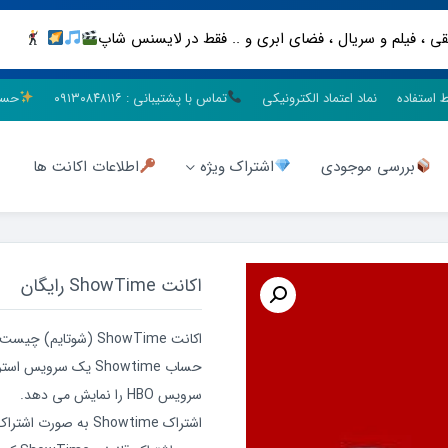
ط استفاده
نماد اعتماد الکترونیکی
تماس با پشتیبانی : ۰۹۱۳۰۸۴۸۱۱۶
حسا
بررسی موجودی
اشتراک ویژه
اطلاعات اکانت ها
اکانت ShowTime رایگان
اکانت ShowTime (شوتایم) چیست؟
حساب Showtime یک س
سرویس HBO را نمایش می دهد.