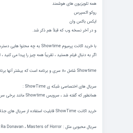
همه تلویزیون های هوشمند
روکو اکسپرس
ایکس باکس وان
و در آخر نسخه وب که قبلاً هم ذکر شد.
با خرید اکانت پرمیوم Showtime به چه محتوا هایی دسترسی داریم؟
اگر به دنبال فیلم هستید ، تقریباً همه چیز را پیدا می کنید ، 
Showtime شامل 80 سری و برنامه است که بیشتر آنها برنامه های اختصاصی Showtime است.
سریال های اختصاصی شبکه ی ShowTime :
همانطور که گفته شد ، سرویس Showtime مانند برخی سرویس های دیگر محتوای اختصاصی خود را دارد.
خرید اکانت ShowTime قابلیت استفاده از سریال های جذاب و جذاب از شبکه Showtime ساخته و پخش شده است را به شما خواهد داد.