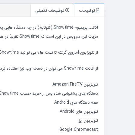
توضیحات
توضیحات تکمیلی
اکانت پریمیوم Showtime (شوتایم) در چه دستگاه هایی پشتیبانی می شود؟
مزیت این سرویس در این است که Showtime تقریباً در هر دستگاه و سیستم عامل قابل استفاده است.
از تلویزیون آمازون گرفته تا تبلت ها ، می توانید Showtime را روی هر دستگاهی نصب کنید و سپس وارد حساب Showtime خود شوید.
از اکانت Showtime می توان در نسخه وب نیز استفاده کرد. لیست زیر شامل دستگاه هایی است که می توان حساب Showtime Premium را بر روی آنها اجرا کرد.
تلویزیون Amazon FireTV
دستگاه های پشتیبانی شده پس از خرید حساب Showtime
همه دستگاه های Android
تلویزیون های Android
تلویزیون اپل
Google Chromecast