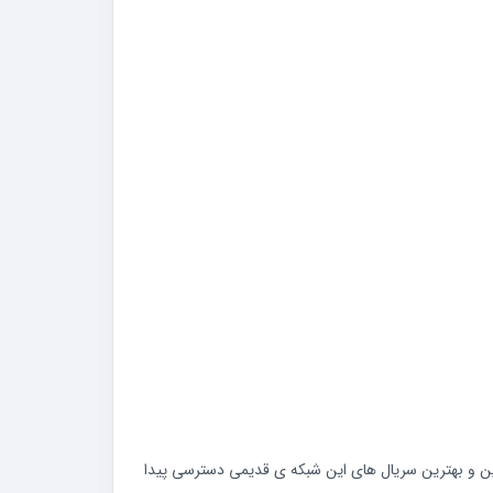
Dexter ، Shameless ، Homeland ، Ray Ra Donavan ، Masters و Somebody America به جدیدترین و بهترین سریال های این شبکه ی قدیمی دسترسی پیدا