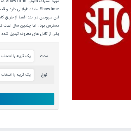
مورد اشتراک قانونی ShowTime که به صورت آنلاین است صحبت خواهیم کرد.
Showtime سابقه طولانی دارد و قدمت آن به سال 1976 باز می گردد.
این سرویس در ابتدا فقط از طریق کابل
یکی از کانال های معروف تبدیل شده 
مدت
نوع
اکانت
ShowTime
رایگان
عدد