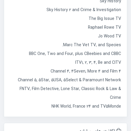
Sky History
Sky History 2 and Crime & Investigation
The Big Issue TV
Raphael Rowe TV
Jo Wood TV
Marc The Vet TV, and Species.
BBC One, Two and Four, plus CBeebies and CBBC
ITV1, 2, 3, 4, Be and CITV
Channel 4, 4Seven, More 4 and Film 4
Channel 5, 5Star, 5USA, 5Select & Paramount Network
FNTV, Film Detective, Lone Star, Classic Rock & Law &
Crime
NHK World, France 24 and TV5Monde