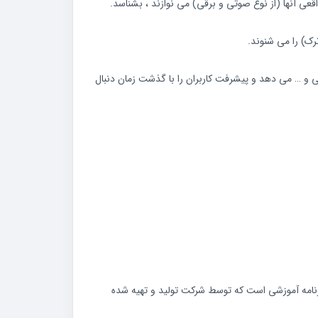
ک) را می شنوند.
حت و گام های صوتی و … می دهد و پیشرفت کاربران را با گذشت زمان دنبال
ی پنج موضوع در دسترس است: گیتار ، پیانو ، باس ، یوکللی ، آواز و خوانندگی.برای هر ابزار ، Yousician دارای برنامه آموزشی است که توسط شرکت تولید و تهیه شده