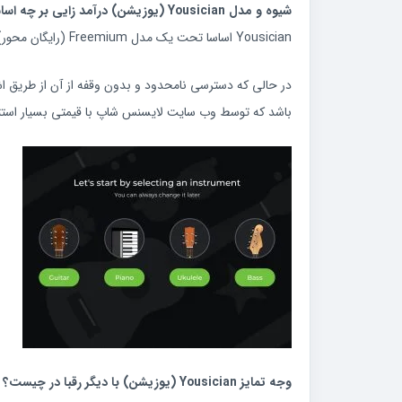
شیوه و مدل Yousician (یوزیشن) درآمد زایی بر چه اساسی است؟
Yousician اساسا تحت یک مدل Freemium (رایگان محور) عمل می کند که در آن یک درس در روز به صورت رایگان داده می شود.
باشد که توسط وب سایت لایسنس شاپ با قیمتی بسیار استث
وجه تمایز Yousician (یوزیشن) با دیگر رقبا در چیست؟