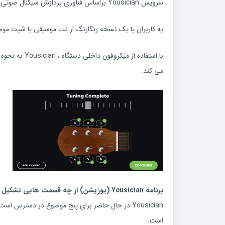
سرویس Yousician براساس فناوری پردازش سیگنال صوتی ساخته شده است که می تواند نوت ها و کوردهایی را که کاربران آن روی سازهای واقعی آنها (از نوع صوتی و برقی) می نوازند ، بشناسد.
به کاربران یا یک نسخه رنگارنگ از نت موسیقی یا شیت موس
با استفاده 
می کند.
برنامه Yousician (یوزیشن) از چه قسمت هایی تشکیل شده است؟
است.