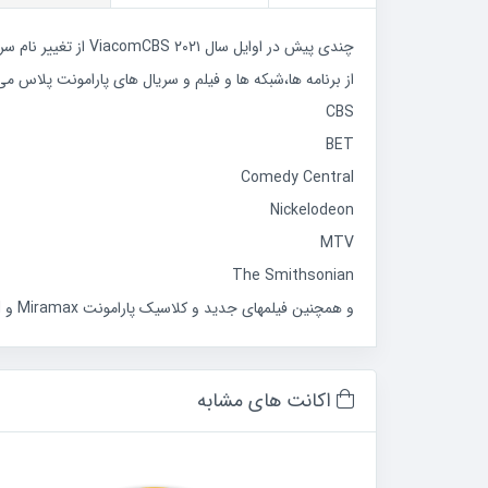
چندی پیش در اوایل سال ViacomCBS ۲۰۲۱ از تغییر نام سرویس استریم CBS All Access خبر داد و از ان تاریخ به بعد دیگر قرار شد CBS All Access پارامونت پلاس نام داشته باشد.
از برنامه ها،شبکه ها و فیلم و سریال های پارامونت پلاس می
CBS
BET
Comedy Central
Nickelodeon
MTV
The Smithsonian
و همچنین فیلمهای جدید و کلاسیک پارامونت Miramax و MGM اشاره کرد.
اکانت های مشابه