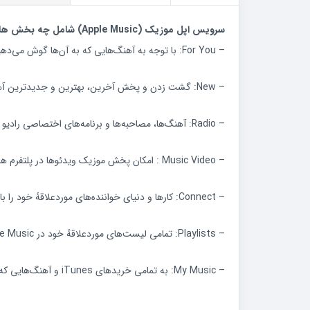
سرویس اپل موزیک (Apple Music) شامل چه بخش هایی می شود؟
– For You: با توجه به آهنگ‌هایی که به آن‌ها گوش می‌دهید و علاقه دارید، پیشنهادهای دستچین‌شده‌ای را از متخصص‌های موسیقی دریافت کنید!
– New: گشت زدن و پخش آخرین، بهترین و جدیدترین آهنگهای موجود
– Radio: آهنگ‌ها، مصاحبه‌ها و برنامه‌های اختصاصی رادیو در Beats 1 را دنبال کنید و یا به ایستگاه‌های رادیویی ساخته شده توسط دبیران اپل گوش دهید.
– Music Video : امکان پخش موزیک ویدئوها در پلتفرم های مختلف
– Connect: کارها و دنیای خواننده‌های موردعلاقهٔ خود را با عکس‌ها، آهنگ‌ها و ویدئوها همواره دنبال کنید.
– Playlists: تمامی لیست‌های موردعلاقهٔ خود در Apple Music را یک‌جا نگه دارید.
– My Music: به تمامی خرید‌های iTunes و آهنگ‌هایی که در Apple Music ذخیره کرده‌اید، می‌توانید دسترسی داشته باشید.