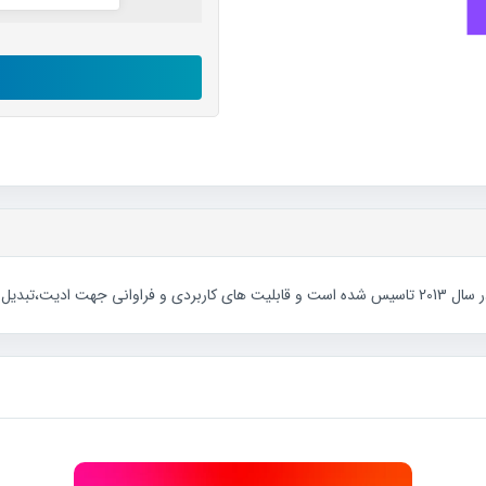
اکانت
small
pdf
رایگان
عدد