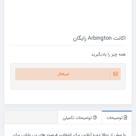
اکانت Arbington رایگان
همه چیز را یادبگیرید
غیرفعال
توضیحات
توضیحات تکمیلی
با بیش از 1500 دوره آنلاین برای انتخاب، فرصت های بی پایانی برای