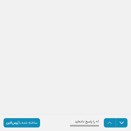
۰٪ را پاسخ داده‌اید
ساخته شده با
پُرس‌لاین