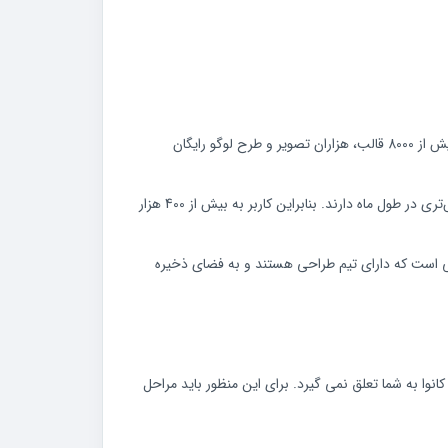
طرح نوع اول رایگان است و عموما مناسب کسانی است که در طول ماه 10 تا 15 طرح ایجاد می‌ کنند. در این نسخه کاربر به 100 نوع طرح و بیش از 8000 قالب، هزاران تصویر و طرح لوگو رایگان
نسخه پرو کانوا از هر کاربر به صورت ماهانه مبلغ سیزده دلار دریافت می‌ کند‌. این نسخه مناسب کسانی است که نیاز به طراحی تصاویر بیش‌تری در طول ماه دارند. بنابراین ‌کاربر به بیش از 400 هزار
نسخه نیز برای استفاده شرکت‌ هایی است که دارای تیم طراحی هستند و به فضای ذخیره
نوا به شما تعلق نمی‌ گیرد. برای این منظور باید مراحل