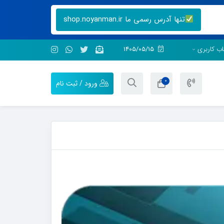
تنها آدرس رسمی ما shop.noyanman.ir
ب کاربری
1405/05/15
0
ورود / ثبت نام