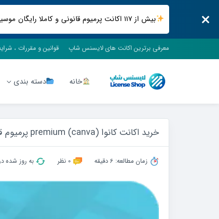
بیش از ۱۱۷ اکانت پرمیوم قانونی و کاملا رایگان موسیقی ، فیلم و سریال ، فضای ابری و .. فقط در لایسنس شاپ
معرفی برترین اکانت های لایسنس شاپ
قوانین و مقررات ، شرای
خانه
دسته بندی
خرید اکانت کانوا (canva) premium پرمیوم قانونی + تحویل فوری و گارانتی
زمان مطالعه: 6 دقیقه
0 نظر
به روز شده در 02/06/19