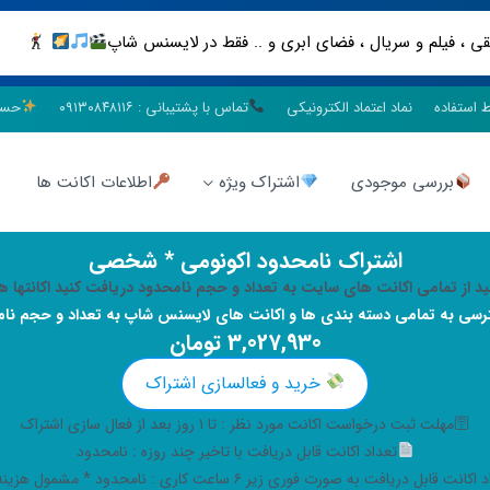
ط استفاده
نماد اعتماد الکترونیکی
تماس با پشتیبانی : ۰۹۱۳۰۸۴۸۱۱۶
حسا
بررسی موجودی
اشتراک ویژه
اطلاعات اکانت ها
اشتراک نامحدود اکونومی
* شخصی
ید از تمامی اکانت های سایت به تعداد و حجم نامحدود دریافت کنید اکانتها 
رسی به تمامی دسته بندی ها و اکانت های لایسنس شاپ
به تعداد و حجم نا
3,027,930
تومان
خرید و فعالسازی اشتراک
🛜مهلت ثبت درخواست اکانت مورد نظر : تا ۱ روز بعد از فعال سازی اشتراک
تعداد اکانت قابل دریافت با تاخیر چند روزه : نامحدود
انت قابل دریافت به صورت فوری زیر ۶ ساعت کاری : نامحدود * مشمول هزینه ارسال