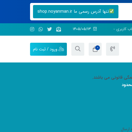
تنها آدرس رسمی ما shop.noyanman.ir
ب کاربری
1405/05/13
0
ورود / ثبت نام
همگی قانونی می باشند.
محدود