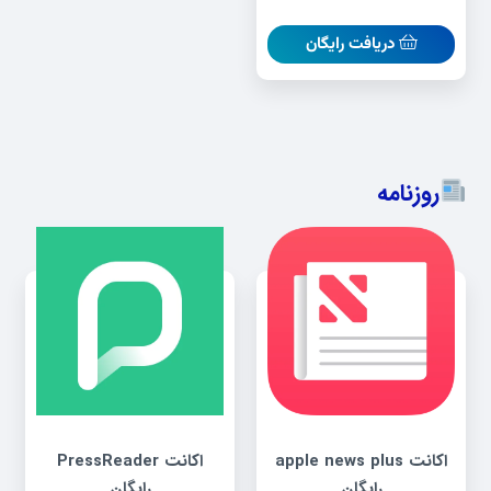
دریافت رایگان
روزنامه
اکانت apple news plus
اکانت PressReader
رایگان
رایگان