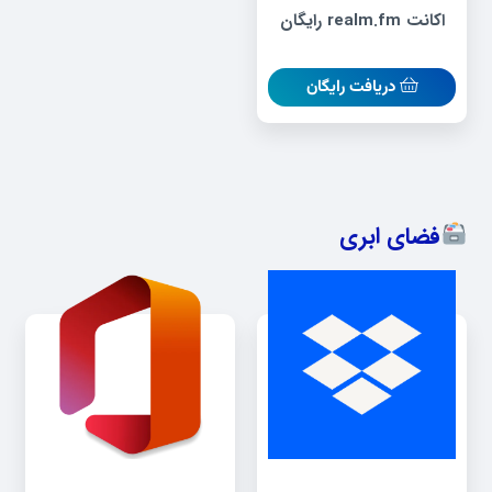
اکانت realm.fm رایگان
دریافت رایگان
فضای ابری