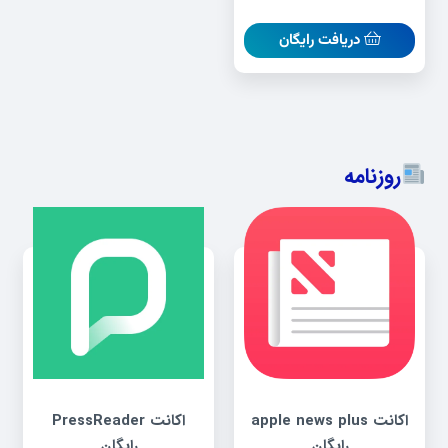
دریافت رایگان
روزنامه
اکانت apple news plus
اکانت PressReader
رایگان
رایگان