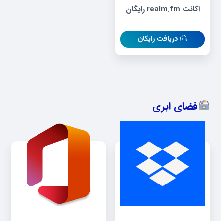
اکانت realm.fm رایگان
دریافت رایگان
فضای ابری